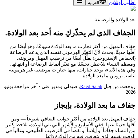
اطلبي أونلاين
العربية
بعد الولادة والرضاعة
الجفاف الذي لم يحذّركِ منه أحد بعد الولادة.
جفاف المهبل من أكثر تجارب ما بعد الولادة شيوعًا. وهو أيضًا من
أقلّها حديثًا. يحدث لأنّ التغيّر الهرموني نفسه الذي يدعم الرضاعة
(انخفاض الإستروجين) يقلّل أيضًا من ترطيب المهبل ومرونته.
ومعظم النساء يلاحظن تحسّنًا مع تغيّر أنماط الرضاعة أو انتهائها.
وفي هذه الأثناء، توجد خيارات، منها خيارات موضعية غير هرمونية
تناسب روتين ما بعد الولادة.
روجعت من قِبل
Raed Salah
,
صيدلي ومدير فني
·
آخر مراجعة
يونيو
2026
جفاف ما بعد الولادة، بإيجاز
جفاف المهبل بعد الولادة من أكثر جوانب التعافي شيوعاً — ومن
أقلّها حديثاً عنها. ففي الأسابيع والأشهر التي تلي الولادة، تلاحظ كثير
من النساء جفافاً أو إيلاماً أو نقصاً في الترطيب الطبيعي، وغالباً في
الوقت نفسه الذي يتعافين فيه من الولادة ذاتها.