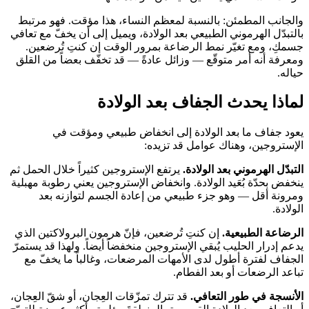
والجانب المطمئن: بالنسبة لمعظم النساء، هذا مؤقت. فهو مرتبط
بالتبدّل الهرموني الطبيعي بعد الولادة، ويميل إلى أن يخفّ مع تعافي
جسمكِ، ومع تغيّر نمط الرضاعة بمرور الوقت إن كنتِ تُرضعين.
ومعرفة أنه أمر متوقّع — وزائل عادةً — قد تخفّف بعضاً من القلق
حياله.
لماذا يحدث الجفاف بعد الولادة
يعود جفاف ما بعد الولادة إلى انخفاض طبيعي ومؤقت في
الإستروجين، وهناك عوامل قد تزيده:
التبدّل الهرموني بعد الولادة.
يرتفع الإستروجين كثيراً خلال الحمل ثم
ينخفض بحدّة بُعَيد الولادة. وانخفاض الإستروجين يعني رطوبة مهبلية
ومرونة أقل — وهو جزء طبيعي من إعادة الجسم لتوازنه بعد
الولادة.
الرضاعة الطبيعية.
إن كنتِ تُرضعين، فإنّ هرمون البرولاكتين الذي
يدعم إدرار الحليب يُبقي الإستروجين منخفضاً أيضاً. ولهذا قد يستمرّ
الجفاف لفترة أطول لدى الأمهات المرضعات، وغالباً ما يخفّ مع
تباعد الرضعات أو بعد الفطام.
الأنسجة في طور التعافي.
قد تترك تمزّقات العِجان، أو شقّ العِجان،