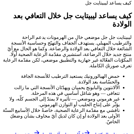
كيف يساعد ليبيتايت جل
كيف يساعد
ليبيتايت جل
خلال التعافي بعد
الولادة
ليبيتايت جل
جل موضعي خالٍ من الهرمونات يدعم الراحة
والترطيب المهبلي. يستهدف الجفاف والتهيّج وحساسية الأنسجة
الشائعة خلال التعافي بعد الولادة والرضاعة. وكما هو الحال مع أيّ
منتج جديد خلال الرضاعة، استشيري مقدّمة الرعاية الصحية أولًا.
المكوّنات الفعّالة غير جهازية والتطبيق موضعي، لكن مقدّمة الرعاية
تعرف صورتكِ الكاملة.
حمض الهيالورونيك يستعيد الترطيب للأنسجة الجافة
والحسّاسة بعد الولادة.
الألانتوين والبابونج يحميان ويهدّئان الأنسجة التي ما زالت
تتعافى — وهو شاغل أساسي في هذه المرحلة.
غير هرموني وموضعي — تأثيره لا يمتدّ إلى الجسم كلّه، ولا
يؤثّر على إنتاج الحليب أو التوازن الهرموني.
ناقشي مع مقدّمة الرعاية الصحية، خاصةً خلال الأسابيع الستّة
الأولى بعد الولادة أو إن كان لديكِ أيّ مخاوف بشأن وضعكِ
الخاصّ.