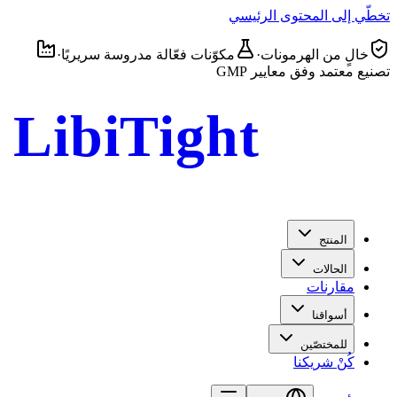
تخطّي إلى المحتوى الرئيسي
خالٍ من الهرمونات
·
مكوّنات فعّالة مدروسة سريريًا
·
تصنيع معتمد وفق معايير GMP
LibiTight
Femme Gel
المنتج
الحالات
مقارنات
أسواقنا
للمختصّين
كُنْ شريكنا