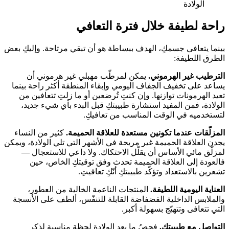
الولادة
راحة لطيفة خلال فترة التعافي
بينما يتعافى جسمكِ، الهدف ببساطة هو أن تبقي مرتاحة. وإليكِ بعض
الطرق اللطيفة:
الترطيب غير الهرموني.
يمكن لمرطّب مهبلي غير هرموني أن
يساعد على تخفيف الجفاف اليومي وإبقاء المنطقة أكثر راحة بينما
تعيد الهرمونات توازنها. وإن كنتِ تُرضعين أو ما زلتِ تتعافين من
الولادة، فمن المفيد استشارة طبيبتكِ قبل البدء بأي شيء جديد،
لتستخدميه في الوقت المناسب من تعافيكِ.
المزلّقات عندما تكونين مستعدة للعلاقة الحميمة.
كثير من النساء
يجدن العلاقة الحميمة غير مريحة في الأشهر التي تلي الولادة، ويمكن
لمزلّق مائي الأساس أن يقلّل الاحتكاك. ولا داعي للاستعجال —
فالعودة إلى العلاقة الحميمة تحدث وفق توقيتكِ الخاص، حين
تشعرين بالاستعداد وتؤكّد طبيبتكِ أنّكِ تعافيتِ.
العناية اليومية اللطيفة.
المنتجات الناعمة الخالية من العطور،
والملابس الداخلية الفضفاضة القابلة للتنفّس، ألطف على الأنسجة
التي تتعافى وتتهيّج بسهولة أكبر.
التواصل مع طبيبتكِ.
فحصُ ما بعد الولادة لحظة مناسبة لذكر