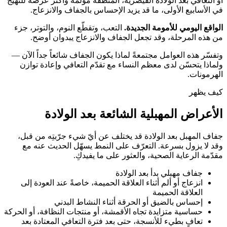
أو التعافي بعد الولادة القيصرية، المنطقةَ مؤلمة وأكثر عرضة للتهيّج
في الأسابيع الأولى، ما قد يزيد الإحساس بالجفاف والانزعاج.
الواقع اليومي للأمومة الجديدة.
التعب، وتقطّع النوم، والتوتر، جزء
من هذه المرحلة، وقد تجعل الجفاف والانزعاج يبدوان أوضح.
وتفسّر هذه العوامل مجتمعةً لماذا يكون الجفاف شائعاً جداً الآن —
ولماذا يتحسّن لدى معظم النساء مع تقدّم التعافي وإعادة توازن
الهرمونات.
كيف يظهر
الأعراض المهبلية الشائعة بعد الولادة
جفاف المهبل بعد الولادة قد يختلف عن أيّ شيء جرّبتِه من قبل،
وقد لا يزول بسرعة. التعرّف على النمط يسهّل الحديث عنه مع
مقدّمة الرعاية الصحية، والعثور على ما يفيدكِ.
جفاف مهبلي بدأ بعد الولادة
انزعاج أو ألم أثناء العلاقة الحميمة، خاصةً عند العودة إلى
العلاقة الحميمة
إحساس بالضيق أو الحرقة أثناء النشاط البدني
حساسية متزايدة تجاه الأقمشة، أو منتجات النظافة، أو الحركة
تعافٍ بطيء للأنسجة، حتى بعد فترة التعافي المعتادة بعد