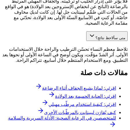
فلا يؤثّر على إدرار الحليب أو تركيبته. والجفاف المهبلي المرتبط
بالرضاعة (الناتج عن انخفاض الإستروجين بعد الولادة) هو في الواقع
من الحالات التي صُمِّم ليبيتايت جل لها. إن كانت لديكِ مخاوف
خاصّة، أو كنتِ في الأسابيع الستّة الأولى بعد الولادة، تحدّثي مع
مقدّمة الرعاية الصحية.
متى سألاحظ نتائج؟
تلاحظ معظم النساء تحسّن الترطيب والراحة خلال الاستخدامات
الأولى. أثر الشدّ مؤقّت، ويكون أوضح في الساعة الأولى أو نحوها بعد
التطبيق. ومع الاستخدام المنتظم خلال أسابيع، تتراكم الراحة.
مقالات ذات صلة
اقرئي: لماذا يشيع الجفاف أثناء الرضاعة
اقرئي: العناية الحميمة بعد الولادة
اقرئي: كيفية استخدام مرطّب مهبلي
كيف يُقارَن ليبيتايت بالمرطّبات الأخرى
للمتخصصين في الرعاية الصحية: الأدلة السريرية والسلامة