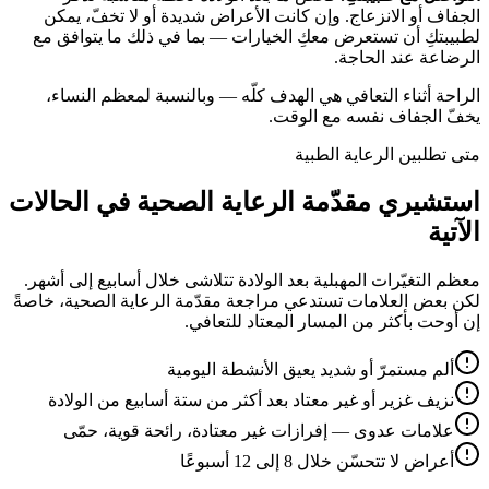
الجفاف أو الانزعاج. وإن كانت الأعراض شديدة أو لا تخفّ، يمكن
لطبيبتكِ أن تستعرض معكِ الخيارات — بما في ذلك ما يتوافق مع
الرضاعة عند الحاجة.
الراحة أثناء التعافي هي الهدف كلّه — وبالنسبة لمعظم النساء،
يخفّ الجفاف نفسه مع الوقت.
متى تطلبين الرعاية الطبية
استشيري مقدّمة الرعاية الصحية في الحالات
الآتية
معظم التغيّرات المهبلية بعد الولادة تتلاشى خلال أسابيع إلى أشهر.
لكن بعض العلامات تستدعي مراجعة مقدّمة الرعاية الصحية، خاصةً
إن أوحت بأكثر من المسار المعتاد للتعافي.
ألم مستمرّ أو شديد يعيق الأنشطة اليومية
نزيف غزير أو غير معتاد بعد أكثر من ستة أسابيع من الولادة
علامات عدوى — إفرازات غير معتادة، رائحة قوية، حمّى
أعراض لا تتحسّن خلال 8 إلى 12 أسبوعًا