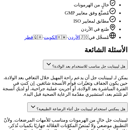
خالٍ من الهرمونات
مُصنَّع وفق معايير GMP
مطابق لمعايير ISO
صُنع في الأردن
مُسجَّل في
🇯🇴
الأردن
·
🇰🇼
الكويت
·
🇶🇦
قطر
الأسئلة الشائعة
هل ليبيتايت جل مناسب للاستخدام بعد الولادة؟
يمكن لـ ليبيتايت جل أن يدعم راحة المهبل خلال التعافي بعد الولادة،
حين يكون الجفاف وتغيّرات قوام الأنسجة شائعَين. إن كنتِ في
الفترة المباشرة بعد الولادة، أو أجريتِ عملية جراحية، أو لديكِ أنسجة
لم تلتئم بعد، استشيري مقدّمة الرعاية الصحية قبل البدء.
هل يمكنني استخدام ليبيتايت جل أثناء الرضاعة الطبيعية؟
ليبيتايت جل خالٍ من الهرمونات ومناسب للأمهات المرضعات. ولأنّ
التطبيق موضعي ولا تُمتصّ المكوّنات الفعّالة جهازيًا بكميات تُذكر،