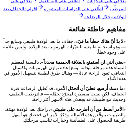
تعرّفي على المكوّنات
اطّلعي على آلية العمل
تعرّفي على
المرطّب
اطّلعي على الدراسات المنشورة
اقرئي: الجفاف بعد
الولادة وخلال الرضاعة
مفاهيم خاطئة شائعة
«لا بدّ أنّ هناك خطباً ما فيّ».
جفاف ما بعد الولادة طبيعي وشائع جداً
— وهو استجابة طبيعية للتغيّرات الهرمونية بعد الولادة، وليس علامة
على وجود خطأ.
«يعني أنني لن أستمتع بالعلاقة الحميمة مجدداً».
بالنسبة لمعظم
النساء هذه مرحلة مؤقتة. ومع إعادة توازن الهرمونات واكتمال
التعافي، تعود الراحة عادةً — وهناك طرق لطيفة لتسهيل الأمور في
هذه الأثناء.
«ما دمتُ أُرضع، فعليّ أن أتحمّل الأمر».
قد تُطيل الرضاعة فترة
الجفاف، لكن لستِ مضطرة لمجرّد تحمّله — فالترطيب اللطيف
وحديث مع طبيبتكِ قد يجعلان هذه الأشهر أكثر راحة.
«الأمر أبسط من أن أطرحه على طبيبتي».
راحتكِ بعد الولادة مهمّة،
والطبيبات يتوقّعن هذه الأسئلة. وذكرُ الأمر في فحصكِ هو أسهل
طريقة للحصول على الطمأنينة وخيارات تناسب مرحلتكِ.