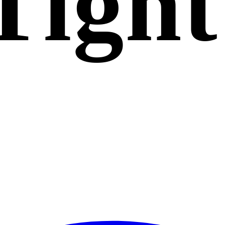
Tight
Gel