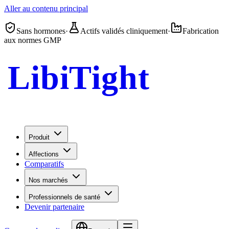
Aller au contenu principal
Sans hormones
·
Actifs validés cliniquement
·
Fabrication
aux normes GMP
LibiTight
Femme Gel
Produit
Affections
Comparatifs
Nos marchés
Professionnels de santé
Devenir partenaire