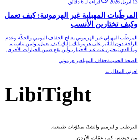
13 أبريل 2026
·
قراءة لـ 6 دقائق
المرطّبات المهبلية غير الهرمونية: كيف تعمل
وكيف تختارين الأنسب
المرطّب المهبلي غير الهرموني يعالج الجفاف اليومي والحكّة وعدم
الراحة دون التأثير على هرموناتك. إليكِ كيف يعمل، ولمن يناسب،
وما الذي تبحثين عنه عند الاختيار، وأين يقع ضمن الخيارات الأخرى.
الصحة الحميمة
جفاف المهبل
غير هرموني
اقرئي المقال ←
LibiTight
Femme Gel
للترطيب والترميم والشدّ، بمكوّنات طبيعية.
من جودنس كير، عمّان، الأردن.