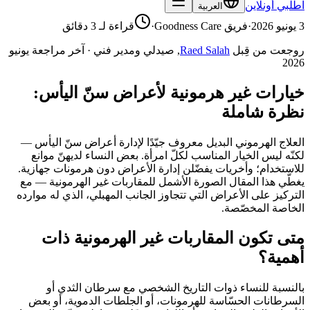
اطلبي أونلاين
العربية
3 يونيو 2026
·
فريق Goodness Care
·
قراءة لـ 3 دقائق
روجعت من قِبل
Raed Salah
,
صيدلي ومدير فني
·
آخر مراجعة
يونيو
2026
خيارات غير هرمونية لأعراض سنّ اليأس:
نظرة شاملة
العلاج الهرموني البديل معروف جيّدًا لإدارة أعراض سنّ اليأس —
لكنّه ليس الخيار المناسب لكلّ امرأة. بعض النساء لديهنّ موانع
للاستخدام؛ وأخريات يفضّلن إدارة الأعراض دون هرمونات جهازية.
يغطّي هذا المقال الصورة الأشمل للمقاربات غير الهرمونية — مع
التركيز على الأعراض التي تتجاوز الجانب المهبلي، الذي له موارده
الخاصة المخصّصة.
متى تكون المقاربات غير الهرمونية ذات
أهمية؟
بالنسبة للنساء ذوات التاريخ الشخصي مع سرطان الثدي أو
السرطانات الحسّاسة للهرمونات، أو الجلطات الدموية، أو بعض