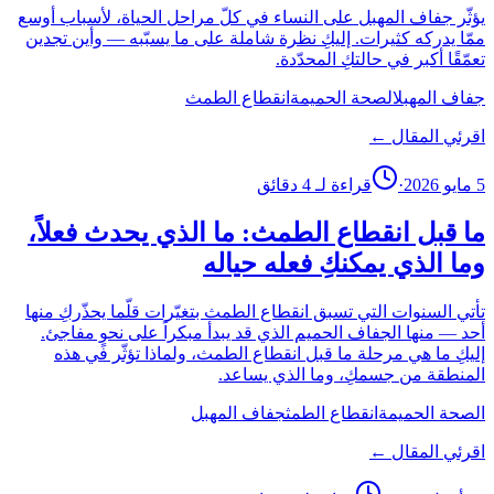
يؤثّر جفاف المهبل على النساء في كلّ مراحل الحياة، لأسباب أوسع
ممّا يدركه كثيرات. إليكِ نظرة شاملة على ما يسبّبه — وأين تجدين
تعمّقًا أكبر في حالتكِ المحدّدة.
جفاف المهبل
الصحة الحميمة
انقطاع الطمث
اقرئي المقال ←
5 مايو 2026
·
قراءة لـ 4 دقائق
ما قبل انقطاع الطمث: ما الذي يحدث فعلاً،
وما الذي يمكنكِ فعله حياله
تأتي السنوات التي تسبق انقطاع الطمث بتغيّرات قلّما يحذّركِ منها
أحد — منها الجفاف الحميم الذي قد يبدأ مبكراً على نحوٍ مفاجئ.
إليكِ ما هي مرحلة ما قبل انقطاع الطمث، ولماذا تؤثّر في هذه
المنطقة من جسمكِ، وما الذي يساعد.
الصحة الحميمة
انقطاع الطمث
جفاف المهبل
اقرئي المقال ←