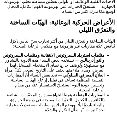
الأحداث القلبية الوعائية، أو اللواتي يفضّلن ببساطة تجنّب الهرمونات
الجهازية — تستحقّ الخيارات غير الهرمونية الفهم الكامل. المجال
أوسع ممّا تدرك كثير من النساء.
الأعراض الحركية الوعائية: الهبّات الساخنة
والتعرّق الليلي
الهبّات الساخنة والتعرّق الليلي من أكثر تجارب سنّ اليأس ذكرًا.
تُناقش عدّة مقاربات غير هرمونية مع مقدّمي الرعاية الصحية:
مثبّطات استرداد السيروتونين الانتقائية ومثبّطات السيروتونين
والنورأدرينالين
— تستخدم بعض النساء هذه الأدوية بالتشاور
مع طبيبتهنّ؛ وتُوصَف خارج نطاق الاستخدام المسجّل لهذا
الغرض، ومدى ملاءمتها يعتمد على التاريخ الصحي لكلّ امرأة
العلاج المعرفي السلوكي
— تجد بعض النساء أنّ المقاربات
النفسية المنظَّمة تساعد في تقليل إزعاج الهبّات الساخنة
وتحسين جودة النوم؛ يستحقّ الاستفسار عنه من مقدّم
الرعاية الصحية
المقاربات المتعلّقة بنمط الحياة
— إدارة المحفّزات الشائعة
(الكافيين، الكحول، التغيّرات المفاجئة في درجة الحرارة)،
والبقاء باردةً ليلًا، ووضع الملابس بطبقات — تعديلات عملية
تجد كثيرات أنّها تقلّل التكرار والشدّة