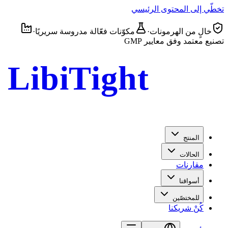
تخطّي إلى المحتوى الرئيسي
خالٍ من الهرمونات
·
مكوّنات فعّالة مدروسة سريريًا
·
تصنيع معتمد وفق معايير GMP
LibiTight
Femme Gel
المنتج
الحالات
مقارنات
أسواقنا
للمختصّين
كُنْ شريكنا