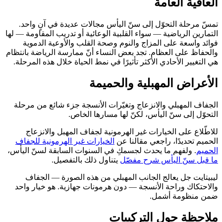
العافية العامة
تمسّ مرحلة التحوّل إلى سنّ اليأس مجالات عديدة في آنٍ واحد.
التمارين الرياضية — سواء القلبية الوعائية أو تدريب المقاومة — لها
فوائد واسعة على المزاج والنوم وصحة القلب والأوعية الدموية
والحفاظ على العظام. تجد بعض النساء أنّ ممارسة الرياضة بانتظام
هي التغيير الأحادي الأكثر تأثيرًا في نمط الحياة خلال هذه المرحلة.
الأعراض المهبلية والحميمة
الجفاف المهبلي والانزعاج وتغيّرات الأنسجة جزء شائع من مرحلة
التحوّل إلى سنّ اليأس، لكنّ لها مسارها الخاص.
للاطّلاع على الخيارات غير الهرمونية لجفاف المهبل والانزعاج
الحميم تحديدًا، راجعي مقالنا عن
الخيارات غير الهرمونية للجفاف
الحميم
. ولفهم ما يحدث لجسمكِ في السنوات السابقة لسنّ اليأس،
ما قبل سنّ اليأس شرح مفصّل
يتناول ذلك بالتفصيل.
ليبيتايت جل
يعالج الجانب المهبلي من هذه الصورة — الجفاف
والاحتكاك وراحة الأنسجة — دون هرمونات جهازية. هو خيار واحد
ضمن منظومة أشمل.
ملاحظة حول التركيبات