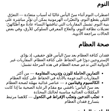
النوم
اضطراب النوم أثناء سنّ اليأس غالبًا له أسباب متعدّدة — التعرّق
الليلي يقطع النوم، والتغيّرات الهرمونية يمكن أن تؤثّر مباشرة على
بنية النوم. تشمل المقاربات التي تناقشها النساء عادةً مع أطبّائهنّ:
تعديلات نظافة النوم، والعلاج المعرفي السلوكي للأرق، وفي بعض
الحالات مراجعة الأدوية.
صحة العظام
فقدان كثافة العظام بعد سنّ اليأس قلق حقيقي، إذ يؤدّي
الإستروجين دورًا في الحفاظ على كثافة العظام. المقاربات غير
الدوائية التي تدعم صحة العظام في هذه المرحلة تشمل:
التمارين الحاملة للوزن وتدريب المقاومة
— من أكثر
المقاربات المدعومة بالأدلّة في الحفاظ على كتلة العظام
الكالسيوم وفيتامين د
— عناصر غذائية مهمّة لصحة العظام
بعد سنّ اليأس؛ ناقشي مع مقدّم الرعاية الصحية ما إذا كانت
المكمّلات الغذائية مناسبة لحالتك المحدّدة
تجنّب التدخين وتجنّب الإفراط في الكحول
— كلاهما مرتبط
بتسارع فقدان العظام