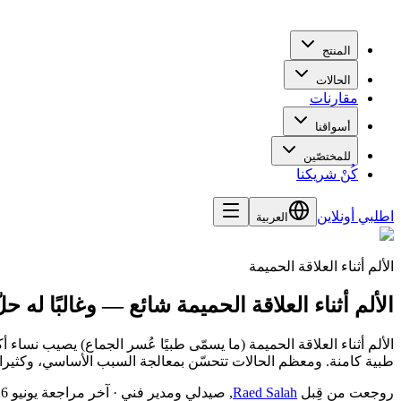
المنتج
الحالات
مقارنات
أسواقنا
للمختصّين
كُنْ شريكنا
اطلبي أونلاين
العربية
الألم أثناء العلاقة الحميمة
الألم أثناء العلاقة الحميمة شائع — وغالبًا له حلّ
الألم أثناء العلاقة الحميمة (ما يسمّى طبيًا عُسر الجماع) يصيب نساء أ
طبية كامنة. ومعظم الحالات تتحسّن بمعالجة السبب الأساسي، وكثيرا
روجعت من قِبل
Raed Salah
,
صيدلي ومدير فني
·
آخر مراجعة
يونيو 2026