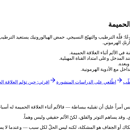
الحميمة
وعًا: قلّة الترطيب والتهيّج النسيجي. حمض الهيالورونيك يستعيد الترطيب،
زنكِ الهرموني.
 في الألم أثناء العلاقة الحميمة.
المدخل وعلى امتداد القناة المهبلية.
وبعده.
اخل مع الأدوية الهرمونية.
طّب
اطّلعي على الدراسات المنشورة
اقرئي: حين تؤلم العلاقة ال
س أمراً عليكِ أن تقبليه ببساطة — فالألم أثناء العلاقة الحميمة له أس
. وقد يساهم التوتر والقلق، لكنّ الألم حقيقي وليس وهماً.
كاك أو الجفاف هو المشكلة، لكنه ليس الحلّ لكل سبب — وعندما لا يسا