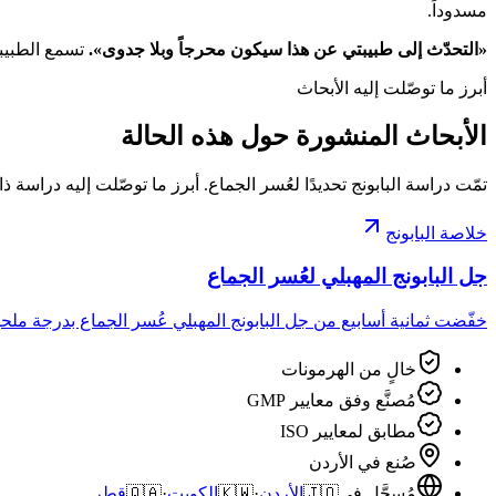
مسدوداً.
«التحدّث إلى طبيبتي عن هذا سيكون محرجاً وبلا جدوى».
تسمع الطبيبا
أبرز ما توصّلت إليه الأبحاث
الأبحاث المنشورة حول هذه الحالة
تمّت دراسة البابونج تحديدًا لعُسر الجماع. أبرز ما توصّلت إليه دراسة 
خلاصة البابونج
جل البابونج المهبلي لعُسر الجماع
خفّضت ثمانية أسابيع من جل البابونج المهبلي عُسر الجماع بدرجة ملحوظة
خالٍ من الهرمونات
مُصنَّع وفق معايير GMP
مطابق لمعايير ISO
صُنع في الأردن
مُسجَّل في
🇯🇴
الأردن
·
🇰🇼
الكويت
·
🇶🇦
قطر