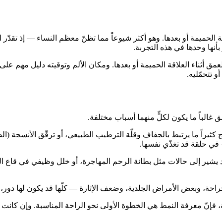
قة الحميمة أو بعدها. وهو أكثر شيوعاً مما تظنّ معظم النساء — إذ تق
أنها وحدها في هذه التجربة.
العمق أثناء العلاقة الحميمة أو بعدها. ومكان الألم وتوقيته دليل مهم ع
 تتحمّليه.
مق غالباً ما يكون لكلٍّ منهما أسباب مختلفة.
يلاج كثيراً ما يرتبط بالجفاف وقلّة الترطيب الطبيعي، أو ترقّق الأنسجة (
 — في حلقة قد تغذّي نفسها.
ل، قد يشير إلى حالات مثل بطانة الرحم المهاجرة، أو خلل وظيفي في قا
 الجراحة، وبعض الأمراض الجلدية، وضعف الإثارة — كلّها قد يكون لها دور
ة، فإنّ معرفة النمط هي الخطوة الأولى نحو الراحة المناسبة. وإن كانت 