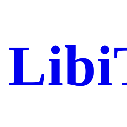
Libi
Femme 