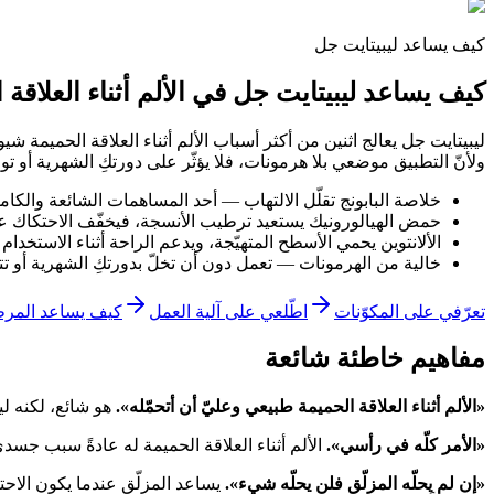
كيف يساعد ليبيتايت جل
كيف يساعد
ليبيتايت جل
في الألم أثناء العلاقة 
ليبيتايت جل
يعالج اثنين من أكثر أسباب الألم أثناء العلاقة الحميمة شي
ولأنّ التطبيق موضعي بلا هرمونات، فلا يؤثّر على دورتكِ الشهرية أو توا
خلاصة البابونج تقلّل الالتهاب — أحد المساهمات الشائعة والكامنة
حمض الهيالورونيك يستعيد ترطيب الأنسجة، فيخفّف الاحتكاك عند 
الألانتوين يحمي الأسطح المتهيّجة، ويدعم الراحة أثناء الاستخدام 
خالية من الهرمونات — تعمل دون أن تخلّ بدورتكِ الشهرية أو تتد
تعرّفي على المكوّنات
اطّلعي على آلية العمل
كيف يساعد المر
مفاهيم خاطئة شائعة
«الألم أثناء العلاقة الحميمة طبيعي وعليّ أن أتحمّله».
هو شائع، لكنه لي
«الأمر كلّه في رأسي».
الألم أثناء العلاقة الحميمة له عادةً سبب جسدي
«إن لم يحلّه المزلّق فلن يحلّه شيء».
يساعد المزلّق عندما يكون الاحت