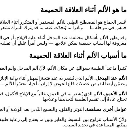
ما هو الألم أثناء العلاقة الحميمة
عُسر الجماع هو المصطلح الطبي للألم المستمر أو المتكرر أثناء العلا
خمس في مرحلة ما — ونادراً ما يُتحدّث عنه، ما قد يترك المرأة تشعر ب
وقد يظهر الألم بأشكال مختلفة: عند المدخل أثناء بداية الإيلاج، أو في 
معروفة لها أسباب حقيقية يمكن علاجها — وليس أمراً عليكِ أن تقبليه أو
ما أسباب الألم أثناء العلاقة الحميمة
كثيراً ما تبدأ الطبيبة بسؤالكِ عن مكان الألم، لأنّ ألم المدخل وألم الع
الألم عند المدخل.
الألم الذي يُشعر به عند فتحة المهبل أثناء بداية الإ
يتضمّن أيضاً انقباض عضلات قاع الحوض لا إرادياً، أحياناً تحسّباً للألم
الألم الأعمق.
الألم الذي يُشعر به في العمق، غالباً مع الإيلاج الأكم
تحتاج عادةً إلى تقييم الطبيبة لتحديدها وعلاجها.
عوامل أخرى مساهمة.
التوتر والقلق، والنسيج النّدبي بعد الولادة أو
ولأنّ الأسباب تتراوح بين البسيط والعابر وبين ما يحتاج إلى رعاية طبي
يمكنها المساعدة في تحديد السبب.